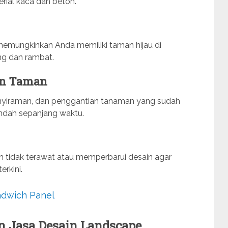
ial kaca dan beton.
 memungkinkan Anda memiliki taman hijau di
ng dan rambat.
an Taman
yiraman, dan penggantian tanaman yang sudah
 indah sepanjang waktu.
tidak terawat atau memperbarui desain agar
rkini.
ndwich Panel
Jasa Desain Landscape