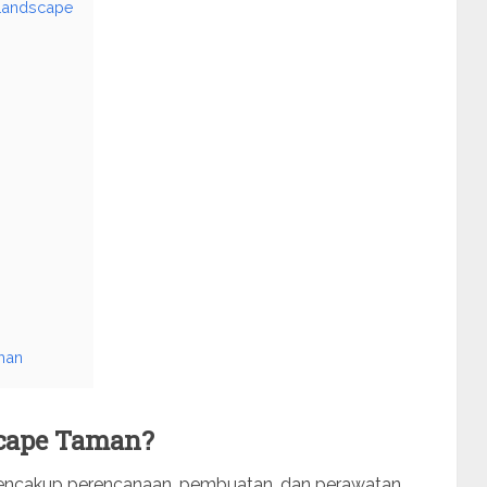
Landscape
man
scape Taman?
mencakup perencanaan, pembuatan, dan perawatan