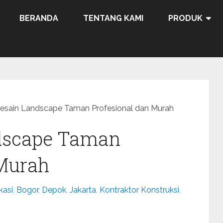
BERANDA
TENTANG KAMI
PRODUK
esain Landscape Taman Profesional dan Murah
dscape Taman
 Murah
kasi
,
Bogor
,
Depok
,
Jakarta
,
Kontraktor Konstruksi
,