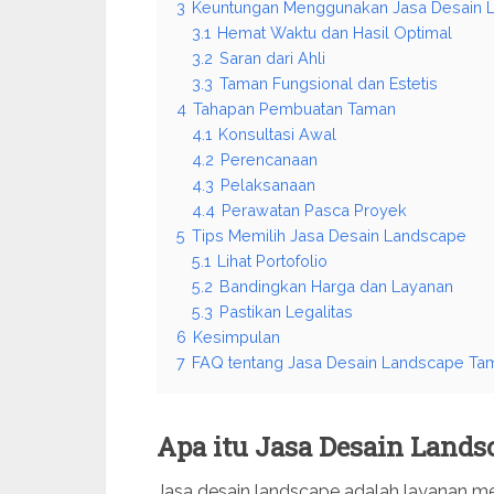
3
Keuntungan Menggunakan Jasa Desain 
3.1
Hemat Waktu dan Hasil Optimal
3.2
Saran dari Ahli
3.3
Taman Fungsional dan Estetis
4
Tahapan Pembuatan Taman
4.1
Konsultasi Awal
4.2
Perencanaan
4.3
Pelaksanaan
4.4
Perawatan Pasca Proyek
5
Tips Memilih Jasa Desain Landscape
5.1
Lihat Portofolio
5.2
Bandingkan Harga dan Layanan
5.3
Pastikan Legalitas
6
Kesimpulan
7
FAQ tentang Jasa Desain Landscape Ta
Apa itu Jasa Desain Land
Jasa desain landscape adalah layanan 