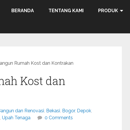
BERANDA
TENTANG KAMI
PRODUK
Bangun Rumah Kost dan Kontrakan
mah Kost dan
angun dan Renovasi
,
Bekasi
,
Bogor
,
Depok
,
,
Upah Tenaga
0 Comments