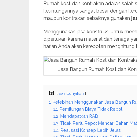
Rumah kost dan kontrakan adalah salah sa
keuntungannya sangat besar dengan keru
maupun kontrakan sebaiknya gunakan
ja
Menggunakan jasa konstruksi untuk mem
diperlukan karena material dan tenaga y
harian Anda akan kerepotan menghitung t
Jasa Bangun Rumah Kost dan Kon
Isi
sembunyikan
1
Kelebihan Menggunakan Jasa Bangun Ru
1.1
Perhitungan Biaya Tidak Repot
1.2
Mendapatkan RAB
1.3
Tidak Perlu Repot Mencari Bahan Mat
1.4
Realisasi Konsep Lebih Jelas