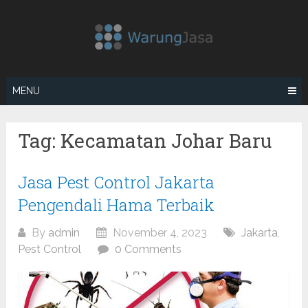
Skip
to
content
MENU
Tag:
Kecamatan Johar Baru
Posts
Jasa Pest Control Jakarta
navigation
Pengendali Hama Terbaik
By
admin
November 4, 2023
Jakarta
,
Pest Control
0 Comments