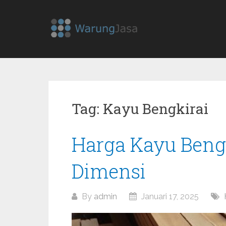
Skip
to
content
Tag:
Kayu Bengkirai
Posts
Harga Kayu Bengk
navigation
Dimensi
By
admin
Januari 17, 2025