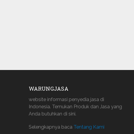
WARUNGJASA
website informasi penyedia jasa di
Indonesia. Temukan Produk dan Jasa yang
Anda butuhkan di sini.
Selengkapnya baca
Tentang Kami