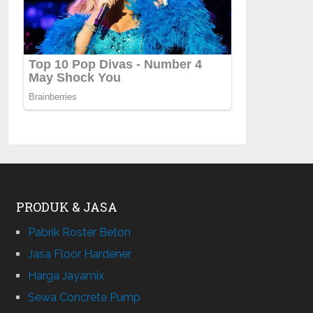
PRODUK & JASA
Pabrik Roster Beton
Jasa Floor Hardener
Harga Jayamix
Sewa Concrete Pump