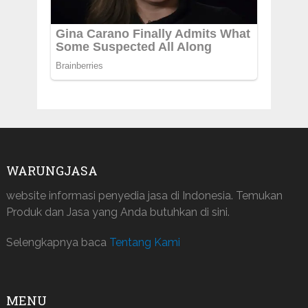
WARUNGJASA
website informasi penyedia jasa di Indonesia. Temukan
Produk dan Jasa yang Anda butuhkan di sini.
Selengkapnya baca
Tentang Kami
MENU