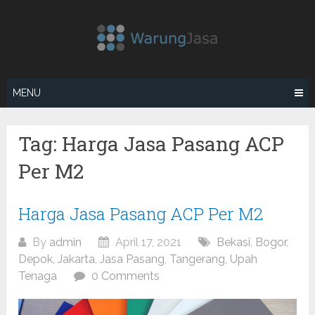
Skip
to
content
MENU
Tag:
Harga Jasa Pasang ACP
Per M2
Posts
Harga Jasa Pasang ACP Per M2
navigation
By
admin
April 17, 2021
Bekasi
,
Bogor
,
Depok
,
Jakarta
,
Jasa Pasang
,
Tangerang
,
Upah
Tenaga
0 Comments