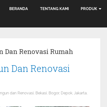
BERANDA
TENTANG KAMI
PRODUK
un Dan Renovasi Rumah
un Dan Renovasi
ngun dan Renovasi
,
Bekasi
,
Bogor
,
Depok
,
Jakarta
,