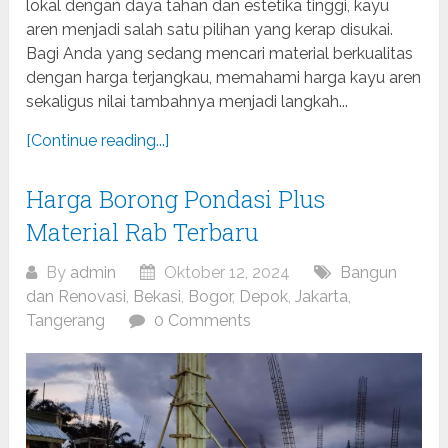
lokal dengan daya tahan dan estetika tinggi, kayu
aren menjadi salah satu pilihan yang kerap disukai.
Bagi Anda yang sedang mencari material berkualitas
dengan harga terjangkau, memahami harga kayu aren
sekaligus nilai tambahnya menjadi langkah...
[Continue reading...]
Harga Borong Pondasi Plus
Material Rab Terbaru
By
admin
Oktober 12, 2024
Bangun
dan Renovasi
,
Bekasi
,
Bogor
,
Depok
,
Jakarta
,
Tangerang
0 Comments