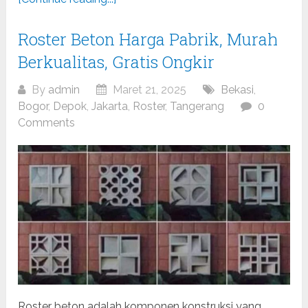
Roster Beton Harga Pabrik, Murah
Berkualitas, Gratis Ongkir
By
admin
Maret 21, 2025
Bekasi
,
Bogor
,
Depok
,
Jakarta
,
Roster
,
Tangerang
0
Comments
Roster beton adalah komponen konstruksi yang