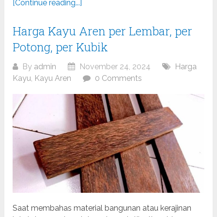
[Continue reading...]
Harga Kayu Aren per Lembar, per
Potong, per Kubik
By
admin
November 24, 2024
Harga
Kayu
,
Kayu Aren
0 Comments
Saat membahas material bangunan atau kerajinan