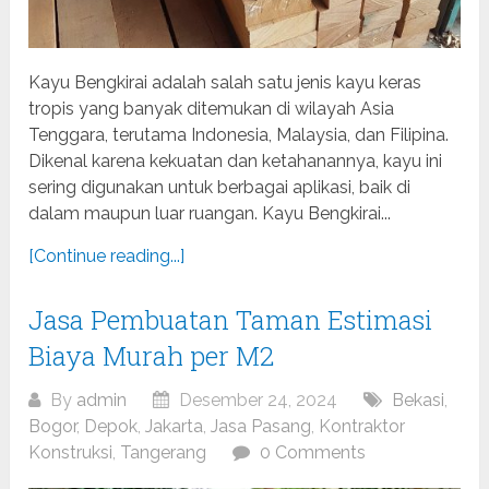
Kayu Bengkirai adalah salah satu jenis kayu keras
tropis yang banyak ditemukan di wilayah Asia
Tenggara, terutama Indonesia, Malaysia, dan Filipina.
Dikenal karena kekuatan dan ketahanannya, kayu ini
sering digunakan untuk berbagai aplikasi, baik di
dalam maupun luar ruangan. Kayu Bengkirai...
[Continue reading...]
Jasa Pembuatan Taman Estimasi
Biaya Murah per M2
By
admin
Desember 24, 2024
Bekasi
,
Bogor
,
Depok
,
Jakarta
,
Jasa Pasang
,
Kontraktor
Konstruksi
,
Tangerang
0 Comments